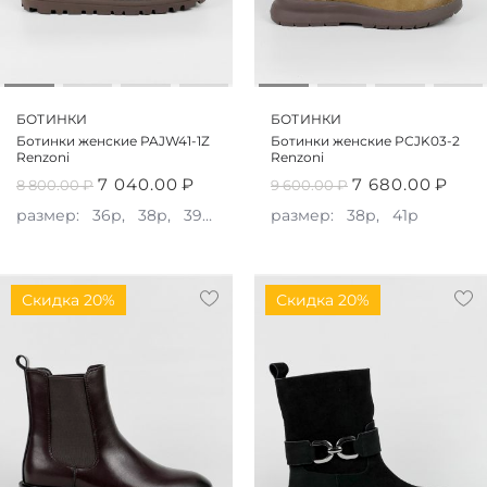
БОТИНКИ
БОТИНКИ
Ботинки женские PAJW41-1Z
Ботинки женские PCJK03-2
Renzoni
Renzoni
7 040.00
₽
7 680.00
₽
8 800.00
₽
9 600.00
₽
размер:
36р,
38р,
39р,
40р,
размер:
41р
38р,
41р
Скидка 20%
Скидка 20%