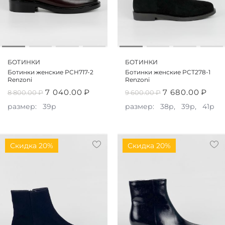
БОТИНКИ
БОТИНКИ
Ботинки женские PCH717-2
Ботинки женские PCT278-1
Renzoni
Renzoni
7 040.00
₽
7 680.00
₽
8 800.00
₽
9 600.00
₽
размер:
39р
размер:
38р,
39р,
41р
Скидка 20%
Скидка 20%