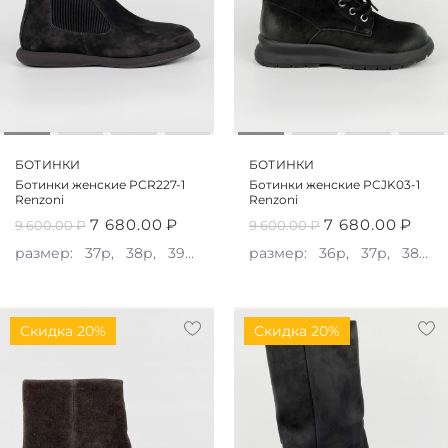
БОТИНКИ
БОТИНКИ
Ботинки женские PCR227-1
Ботинки женские PCJK03-1
Renzoni
Renzoni
7 680.00
₽
7 680.00
₽
9 600.00
₽
9 600.00
₽
размер:
37р,
38р,
39р,
40р,
размер:
41р
36р,
37р,
38р,
Скидка 20%
Скидка 20%