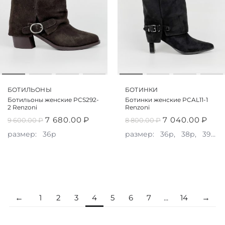
БОТИЛЬОНЫ
БОТИНКИ
Ботильоны женские PCS292-
Ботинки женские PCAL11-1
2 Renzoni
Renzoni
7 680.00
₽
7 040.00
₽
9 600.00
₽
8 800.00
₽
размер:
36р
размер:
36р,
38р,
39р,
1
2
3
4
5
6
7
...
14