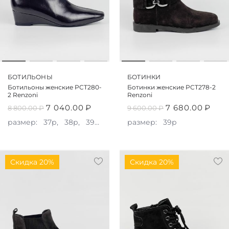
БОТИЛЬОНЫ
БОТИНКИ
Ботильоны женские PCT280-
Ботинки женские PCT278-2
2 Renzoni
Renzoni
7 040.00
₽
7 680.00
₽
8 800.00
₽
9 600.00
₽
размер:
37р,
38р,
39р,
40р
размер:
39р
Скидка 20%
Скидка 20%