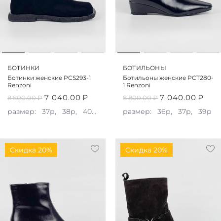
БОТИНКИ
БОТИЛЬОНЫ
Ботинки женские PCS293-1
Ботильоны женские PCT280-
Renzoni
1 Renzoni
7 040.00
₽
7 040.00
₽
8 800.00
₽
8 800.00
₽
размер:
37р,
38р,
40р,
41р
размер:
36р,
37р,
39р
Скидка 20%
Скидка 20%