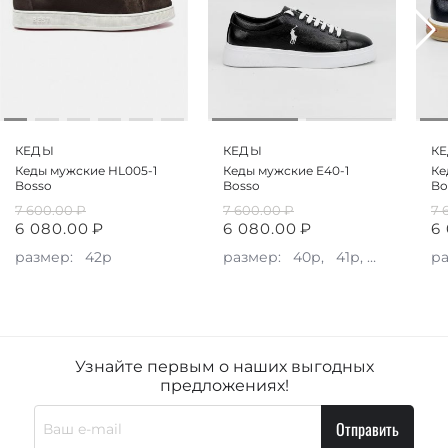
КЕДЫ
КЕДЫ
К
Кеды мужские HL005-1
Кеды мужские E40-1
Ке
Bosso
Bosso
Bo
7 600.00
₽
7 600.00
₽
7 
6 080.00
₽
6 080.00
₽
6
размер:
42р
размер:
40р,
41р,
42р
р
Узнайте первым о наших выгодных
предложениях!
Отправить