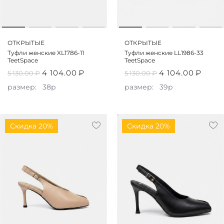
ОТКРЫТЫЕ
ОТКРЫТЫЕ
Туфли женские XL1786-11
Туфли женские LL1986-33
TeetSpace
TeetSpace
4 104.00
₽
4 104.00
₽
5 130.00
₽
5 130.00
₽
размер:
38р
размер:
39р
Скидка 20%
Скидка 20%