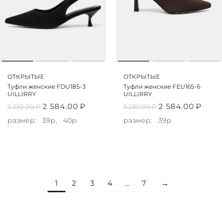
ОТКРЫТЫЕ
ОТКРЫТЫЕ
Туфли женские FDU185-3
Туфли женские FEU165-6
UILLIRRY
UILLIRRY
2 584.00
₽
2 584.00
₽
3 230.00
₽
3 230.00
₽
размер:
39р,
40р
размер:
39р
1
2
3
4
...
7