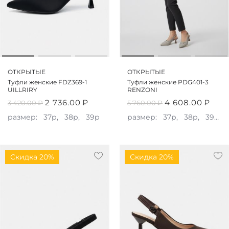
ОТКРЫТЫЕ
ОТКРЫТЫЕ
Туфли женские FDZ369-1
Туфли женские PDG401-3
UILLRIRY
RENZONI
2 736.00
₽
4 608.00
₽
3 420.00
₽
5 760.00
₽
размер:
37р,
38р,
39р
размер:
37р,
38р,
39р,
Скидка 20%
Скидка 20%