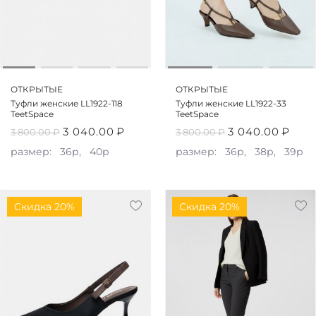
ОТКРЫТЫЕ
ОТКРЫТЫЕ
Туфли женские LL1922-118
Туфли женские LL1922-33
TeetSpace
TeetSpace
3 040.00
₽
3 040.00
₽
3 800.00
₽
3 800.00
₽
размер:
36р,
40р
размер:
36р,
38р,
39р
Скидка 20%
Скидка 20%