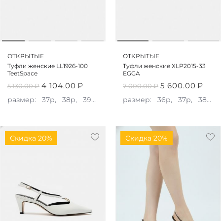
ОТКРЫТЫЕ
ОТКРЫТЫЕ
Туфли женские LL1926-100
Туфли женские XLP2015-33
TeetSpace
EGGA
4 104.00
₽
5 600.00
₽
5 130.00
₽
7 000.00
₽
размер:
37р,
38р,
39р,
40р
размер:
36р,
37р,
38р,
Скидка 20%
Скидка 20%