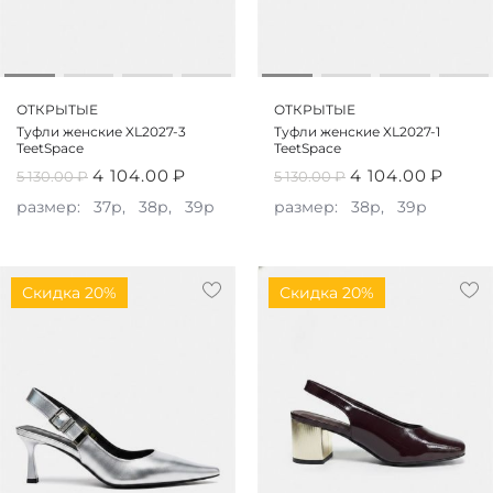
ОТКРЫТЫЕ
ОТКРЫТЫЕ
Туфли женские XL2027-3
Туфли женские XL2027-1
TeetSpace
TeetSpace
4 104.00
₽
4 104.00
₽
5 130.00
₽
5 130.00
₽
размер:
37р,
38р,
39р
размер:
38р,
39р
Скидка 20%
Скидка 20%