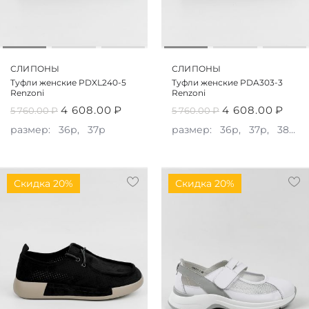
СЛИПОНЫ
СЛИПОНЫ
Туфли женские PDXL240-5
Туфли женские PDA303-3
Renzoni
Renzoni
4 608.00
₽
4 608.00
₽
5 760.00
₽
5 760.00
₽
размер:
36р,
37р
размер:
36р,
37р,
38р,
Скидка 20%
Скидка 20%