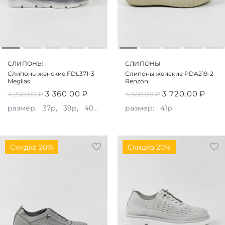
СЛИПОНЫ
СЛИПОНЫ
Слипоны женские FDL371-3
Слипоны женские PDA219-2
Meglias
Renzoni
3 360.00
₽
3 720.00
₽
4 200.00
₽
4 650.00
₽
размер:
37р,
39р,
40р,
41р
размер:
41р
Скидка 20%
Скидка 20%