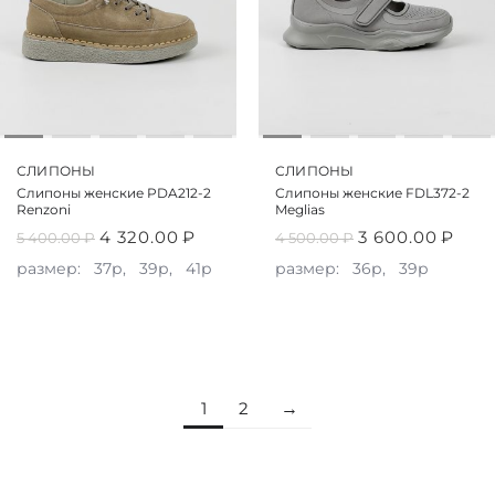
СЛИПОНЫ
СЛИПОНЫ
Слипоны женские PDA212-2
Слипоны женские FDL372-2
Renzoni
Meglias
4 320.00
₽
3 600.00
₽
5 400.00
₽
4 500.00
₽
размер:
37р,
39р,
41р
размер:
36р,
39р
1
2