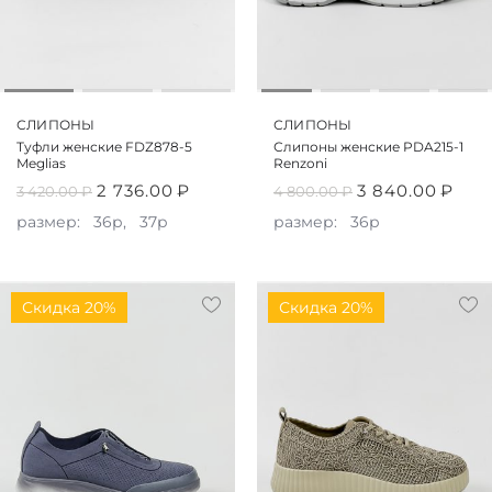
СЛИПОНЫ
СЛИПОНЫ
Туфли женские FDZ878-5
Слипоны женские PDA215-1
Meglias
Renzoni
2 736.00
₽
3 840.00
₽
3 420.00
₽
4 800.00
₽
размер:
36р,
37р
размер:
36р
Скидка 20%
Скидка 20%