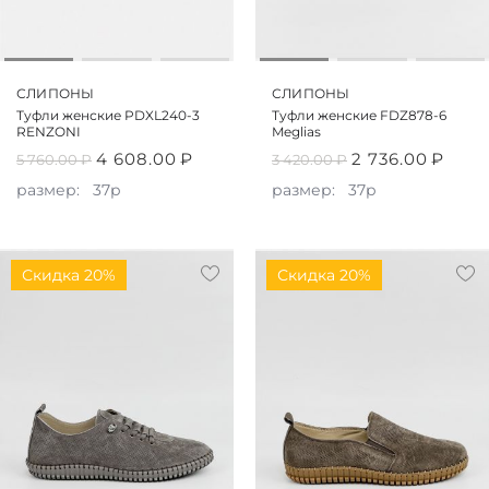
СЛИПОНЫ
СЛИПОНЫ
Туфли женские PDXL240-3
Туфли женские FDZ878-6
RENZONI
Meglias
4 608.00
₽
2 736.00
₽
5 760.00
₽
3 420.00
₽
размер:
37р
размер:
37р
Скидка 20%
Скидка 20%