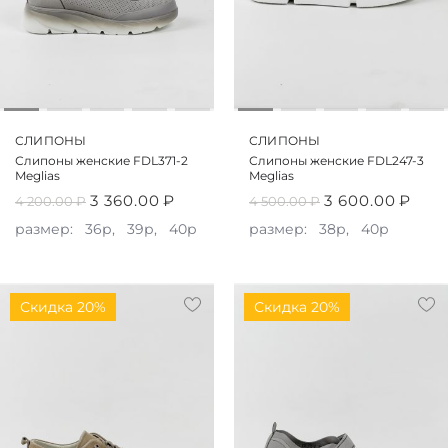
СЛИПОНЫ
СЛИПОНЫ
Слипоны женские FDL371-2
Слипоны женские FDL247-3
Meglias
Meglias
3 360.00
₽
3 600.00
₽
4 200.00
₽
4 500.00
₽
размер:
36р,
39р,
40р
размер:
38р,
40р
Скидка 20%
Скидка 20%