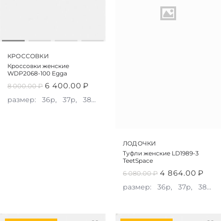
КРОССОВКИ
Кроссовки женские
WDP2068-100 Egga
6 400.00
₽
8 000.00
₽
размер:
36р,
37р,
38р,
39р,
40р
ЛОДОЧКИ
Туфли женские LD1989-3
TeetSpace
4 864.00
₽
6 080.00
₽
размер:
36р,
37р,
38р,