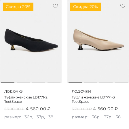
Скидка 20%
Скидка 20%
ЛОДОЧКИ
ЛОДОЧКИ
Туфли женские LD1771-2
Туфли женские LD1771-3
TeetSpace
TeetSpace
4 560.00
₽
4 560.00
₽
5 700.00
₽
5 700.00
₽
размер:
36р,
37р,
38р,
39р,
размер:
40р
36р,
37р,
38р,