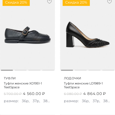
Скидка 20%
Скидка 20%
ТУФЛИ
ЛОДОЧКИ
Туфли женские XD1951-1
Туфли женские LD1989-1
TeetSpace
TeetSpace
4 560.00
₽
4 864.00
₽
5 700.00
₽
6 080.00
₽
размер:
36р,
37р,
38р,
39р,
размер:
40р
36р,
37р,
38р,