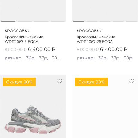
КРОССОВКИ
КРОССОВКИ
Кроссовки женские
Кроссовки женские
WDP2067-3 EGGA
WDP2067-26 EGGA
6 400.00
₽
6 400.00
₽
8 000.00
₽
8 000.00
₽
размер:
36р,
37р,
38р,
39р
размер:
36р,
37р,
38р
Скидка 20%
Скидка 20%