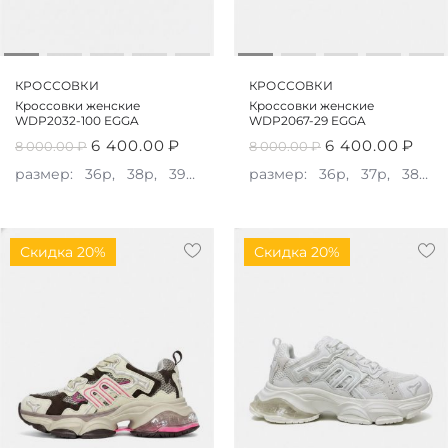
КРОССОВКИ
КРОССОВКИ
Кроссовки женские
Кроссовки женские
WDP2032-100 EGGA
WDP2067-29 EGGA
6 400.00
₽
6 400.00
₽
8 000.00
₽
8 000.00
₽
размер:
36р,
38р,
39р,
40р
размер:
36р,
37р,
38р,
Скидка 20%
Скидка 20%