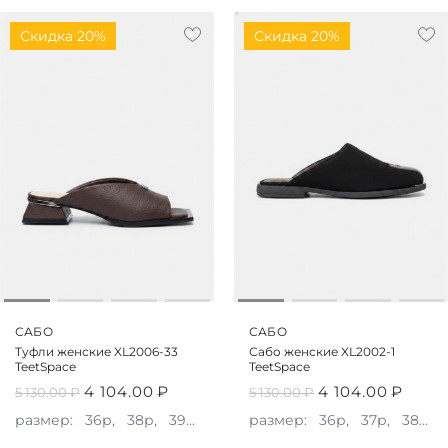
Скидка 20%
Скидка 20%
САБО
САБО
Туфли женские XL2006-33
Сабо женские XL2002-1
TeetSpace
TeetSpace
4 104.00
₽
4 104.00
₽
5 130.00
₽
5 130.00
₽
размер:
36р,
38р,
39р,
40р
размер:
36р,
37р,
38р,