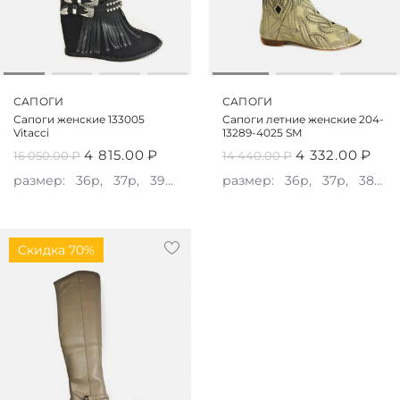
САПОГИ
САПОГИ
Сапоги женские 133005
Сапоги летние женские 204-
Vitacci
13289-4025 SM
4 815.00
₽
4 332.00
₽
16 050.00
₽
14 440.00
₽
размер:
36р,
37р,
39р,
40р
размер:
36р,
37р,
38р,
Скидка 70%