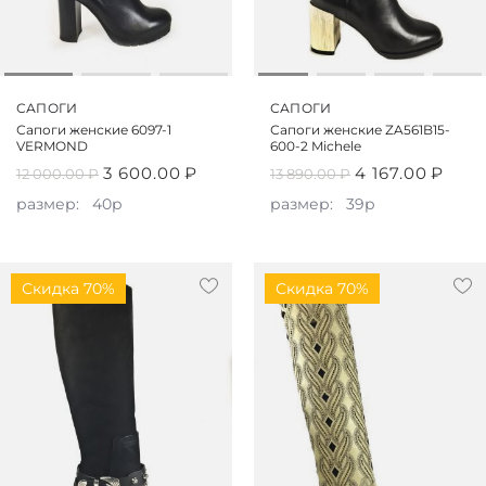
САПОГИ
САПОГИ
Сапоги женские 6097-1
Сапоги женские ZA561B15-
VERMOND
600-2 Michele
3 600.00
₽
4 167.00
₽
12 000.00
₽
13 890.00
₽
размер:
40р
размер:
39р
Скидка 70%
Скидка 70%