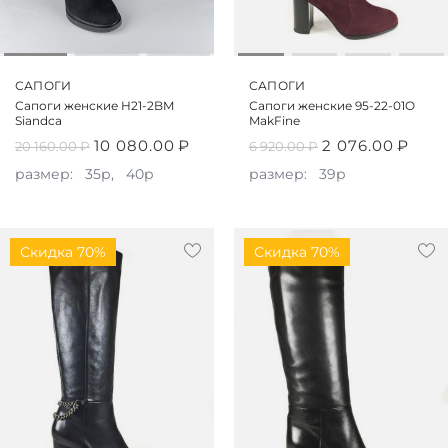
САПОГИ
САПОГИ
Сапоги женские H21-2BM
Сапоги женские 95-22-01O
Siandca
MakFine
10 080.00
₽
2 076.00
₽
20 160.00
₽
6 920.00
₽
размер:
35р,
40р
размер:
39р
Скидка 70%
Скидка 70%