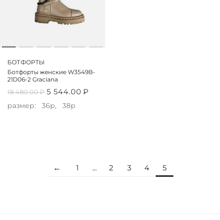
БОТФОРТЫ
Ботфорты женские W3549B-
21D06-2 Graciana
5 544.00
₽
18 480.00
₽
размер:
36р,
38р
1
...
2
3
4
5