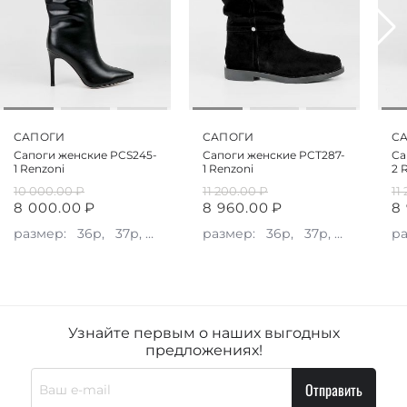
САПОГИ
САПОГИ
С
Сапоги женские PCS245-
Сапоги женские PCT287-
Са
1 Renzoni
1 Renzoni
2 
10 000.00
₽
11 200.00
₽
11
8 000.00
₽
8 960.00
₽
8
размер:
36р,
37р,
38р,
39р,
размер:
40р
36р,
37р,
38р,
39р
р
Узнайте первым о наших выгодных
предложениях!
Отправить