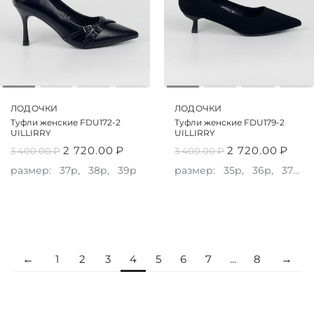
ЛОДОЧКИ
ЛОДОЧКИ
Туфли женские FDU172-2
Туфли женские FDU179-2
UILLIRRY
UILLIRRY
2 720.00
₽
2 720.00
₽
3 400.00
₽
3 400.00
₽
размер:
37р,
38р,
39р
размер:
35р,
36р,
37р,
1
2
3
4
5
6
7
...
8