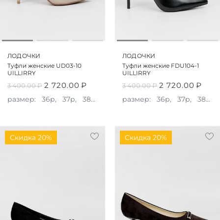
ЛОДОЧКИ
ЛОДОЧКИ
Туфли женские UD03-10
Туфли женские FDU104-1
UILLIRRY
UILLIRRY
2 720.00
₽
2 720.00
₽
3 400.00
₽
3 400.00
₽
размер:
36р,
37р,
38р,
39р,
размер:
40р
36р,
37р,
38р,
Скидка 20%
Скидка 20%