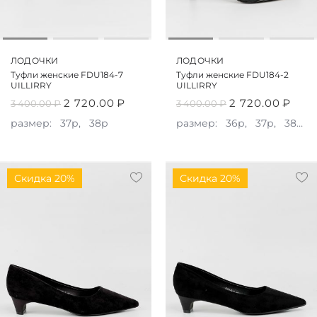
ЛОДОЧКИ
ЛОДОЧКИ
Туфли женские FDU184-7
Туфли женские FDU184-2
UILLIRRY
UILLIRRY
2 720.00
₽
2 720.00
₽
3 400.00
₽
3 400.00
₽
размер:
37р,
38р
размер:
36р,
37р,
38р,
Скидка 20%
Скидка 20%