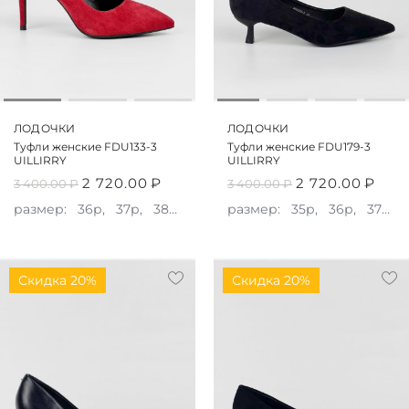
ЛОДОЧКИ
ЛОДОЧКИ
Туфли женские FDU133-3
Туфли женские FDU179-3
UILLIRRY
UILLIRRY
2 720.00
₽
2 720.00
₽
3 400.00
₽
3 400.00
₽
размер:
36р,
37р,
38р,
39р
размер:
35р,
36р,
37р,
Скидка 20%
Скидка 20%