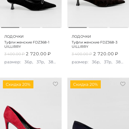
ЛОДОЧКИ
ЛОДОЧКИ
Туфли женские FDZ368-1
Туфли женские FDZ368-3
UILLIRRY
UILLIRRY
2 720.00
₽
2 720.00
₽
3 400.00
₽
3 400.00
₽
размер:
36р,
37р,
38р,
39р
размер:
36р,
37р,
38р,
Скидка 20%
Скидка 20%