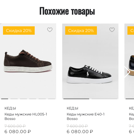
Похожие товары
Скидка 20%
Скидка 20%
С
КЕДЫ
КЕДЫ
К
Кеды мужские HL005-1
Кеды мужские E40-1
Ке
Bosso
Bosso
Bo
7 600.00
₽
7 600.00
₽
7 
6 080.00
₽
6 080.00
₽
6