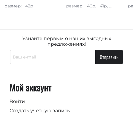
размер:
42р
размер:
40р,
41р,
42р
р
Узнайте первым о наших выгодных
предложениях!
Отправить
Мой аккаунт
Войти
Создать учетную запись