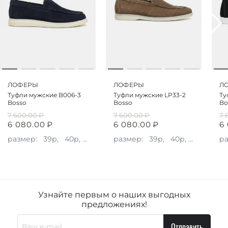
ЛОФЕРЫ
ЛОФЕРЫ
Л
Туфли мужские B006-3
Туфли мужские LP33-2
Ту
Bosso
Bosso
Bo
7 600.00
₽
7 600.00
₽
7 
6 080.00
₽
6 080.00
₽
6
размер:
39р,
40р,
41р,
42р,
размер:
43р
39р,
40р,
41р,
42р
р
Узнайте первым о наших выгодных
предложениях!
Отправить