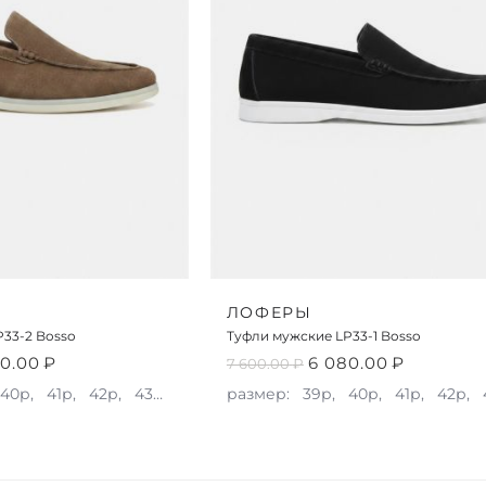
ЛОФЕРЫ
33-2 Bosso
Туфли мужские LP33-1 Bosso
0.00
₽
6 080.00
₽
7 600.00
₽
40р,
41р,
42р,
43р,
44р
размер:
39р,
40р,
41р,
42р,