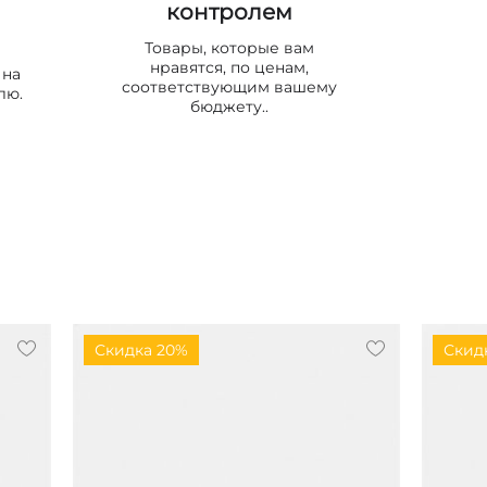
контролем
Товары, которые вам
нравятся, по ценам,
 на
соответствующим вашему
лю.
бюджету..
Скидка 20%
Скид