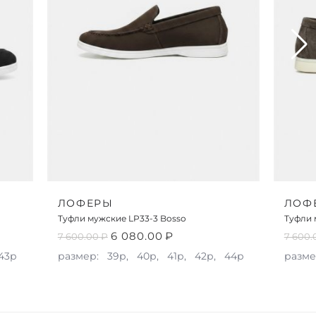
ЛОФЕРЫ
ЛОФ
Туфли мужские LP33-3 Bosso
Туфли 
6 080.00
₽
7 600.00
₽
7 600.
43р
размер:
39р,
40р,
41р,
42р,
44р
разме