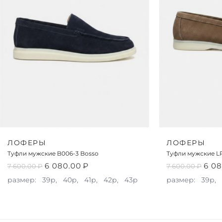
ЛОФЕРЫ
ЛОФЕРЫ
Туфли мужские B006-3 Bosso
Туфли мужские LP
6 080.00
₽
6 08
7 600.00
₽
7 600.00
₽
размер:
39р,
40р,
41р,
42р,
43р
размер:
39р,