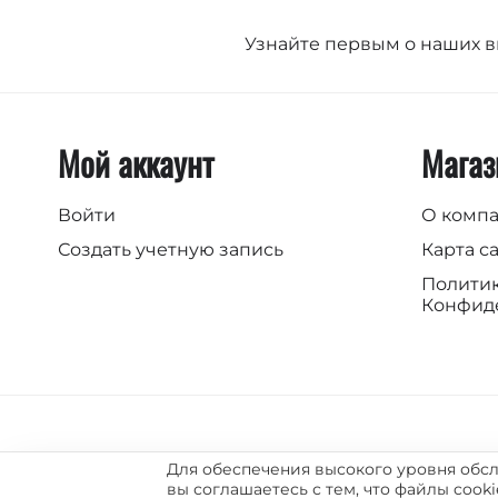
Узнайте первым о наших 
Мой аккаунт
Магаз
Войти
О комп
Создать учетную запись
Карта с
Полити
Конфид
© 2004-2026 Vermond. SYRUP theme designed by
ThemeHills
Для обеспечения высокого уровня обсл
вы соглашаетесь с тем, что файлы cook