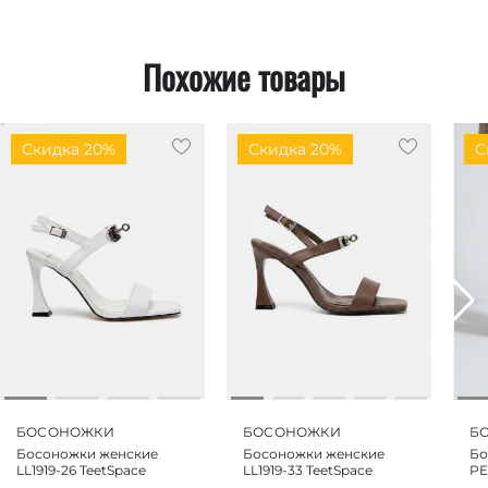
Похожие товары
Скидка 20%
Скидка 20%
С
БОСОНОЖКИ
БОСОНОЖКИ
Б
Босоножки женские
Босоножки женские
Бо
LL1919-26 TeetSpace
LL1919-33 TeetSpace
PE