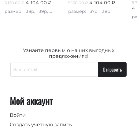
4 104.00
₽
4 104.00
₽
5 
5 130.00
₽
5 130.00
₽
4
размер:
38р,
39р,
40р
размер:
37р,
38р
р
Узнайте первым о наших выгодных
предложениях!
Отправить
Мой аккаунт
Войти
Создать учетную запись