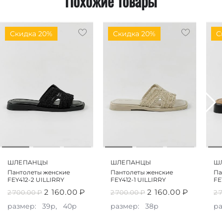
Похожие товары
Скидка 20%
Скидка 20%
С
ШЛЕПАНЦЫ
ШЛЕПАНЦЫ
Ш
Пантолеты женские
Пантолеты женские
Па
FEY412-2 UILLIRRY
FEY412-1 UILLIRRY
FE
2 160.00
₽
2 160.00
₽
2 700.00
₽
2 700.00
₽
2 
размер:
39р,
40р
размер:
38р
р