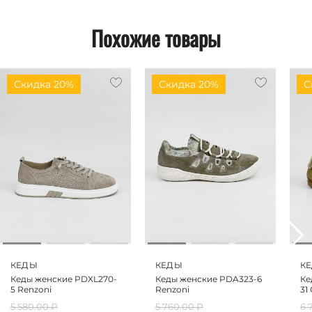
Похожие товары
Скидка 20%
Скидка 20%
С
КЕДЫ
КЕДЫ
К
Кеды женские PDXL270-
Кеды женские PDA323-6
Ке
5 Renzoni
Renzoni
31
5 580.00
₽
5 760.00
₽
6 