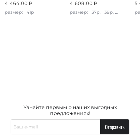
4 464.00
₽
4 608.00
₽
5
размер:
41р
размер:
37р,
39р,
40р,
41р
р
Узнайте первым о наших выгодных
предложениях!
Отправить