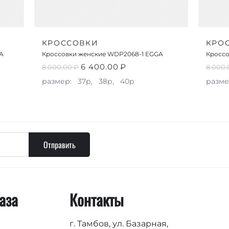
КРОССОВКИ
КРО
A
Кроссовки женские WDP2068-1 EGGA
Кроссо
6 400.00
₽
8 000.00
₽
8 000.
размер:
37р,
38р,
40р
разме
Отправить
аза
Контакты
г. Тамбов, ул. Базарная,