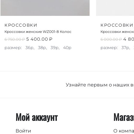
КРОССОВКИ
КРОССОВКИ
Кроссовки женские WZ001-8 Колос
Кроссовки женск
5 400.00
₽
4 8
6 750.00
₽
6 000.00
₽
размер:
36р,
38р,
39р,
40р
размер:
37р,
Узнайте первым о наших 
Мой аккаунт
Магаз
Войти
О комп