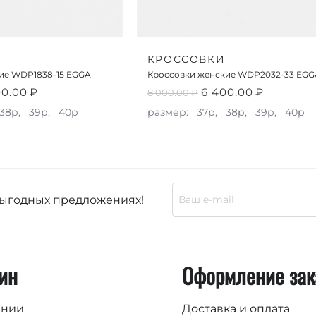
КРОССОВКИ
ие WDP1838-15 EGGA
Кроссовки женские WDP2032-33 EGG
00.00
₽
6 400.00
₽
8 000.00
₽
38р,
39р,
40р
размер:
37р,
38р,
39р,
40р
выгодных предложениях!
ин
Оформление зак
ании
Доставка и оплата