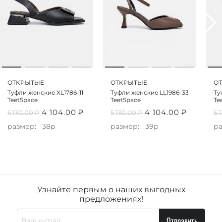
ОТКРЫТЫЕ
ОТКРЫТЫЕ
О
Туфли женские XL1786-11
Туфли женские LL1986-33
Ту
TeetSpace
TeetSpace
Te
4 104.00
₽
4 104.00
₽
5 130.00
₽
5 130.00
₽
5 
размер:
38р
размер:
39р
р
Узнайте первым о наших выгодных
предложениях!
Отправить