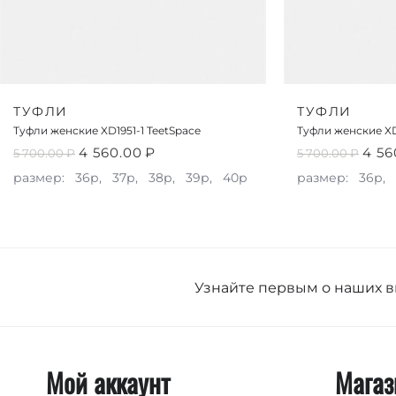
ТУФЛИ
ТУФЛИ
Туфли женские XD1951-1 TeetSpace
Туфли женские XD
4 560.00
₽
4 56
5 700.00
₽
5 700.00
₽
размер:
36р,
37р,
38р,
39р,
40р
размер:
36р,
Узнайте первым о наших 
Мой аккаунт
Магаз