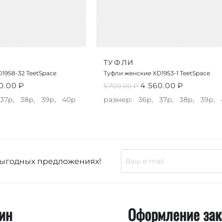
ТУФЛИ
1958-32 TeetSpace
Туфли женские XD1953-1 TeetSpace
0.00
₽
4 560.00
₽
5 700.00
₽
37р,
38р,
39р,
40р
размер:
36р,
37р,
38р,
39р,
выгодных предложениях!
ин
Оформление зак