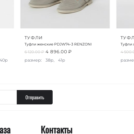
ТУФЛИ
ТУФ
Туфли женские PDJW74-3 RENZONI
Туфли 
4 896.00
₽
6 120.00
₽
4 500.
40р
размер:
38р,
41р
разме
Отправить
аза
Контакты