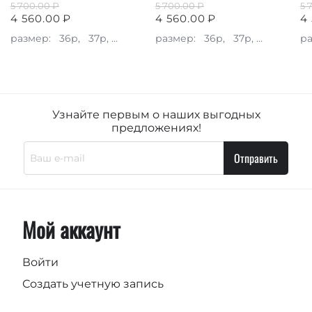
5 700.00
₽
5 700.00
₽
5 
4 560.00
₽
4 560.00
₽
4
размер:
36р,
37р,
38р,
39р,
размер:
40р
36р,
37р,
38р,
39р
р
Узнайте первым о наших выгодных
предложениях!
Отправить
Мой аккаунт
Войти
Создать учетную запись