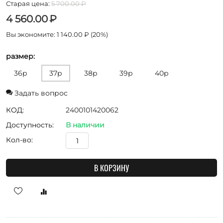
Старая цена:
5 700.00
₽
4 560.00
₽
Вы экономите:
1 140.00
₽
(
20
%)
размер:
36р
37р
38р
39р
40р
Задать вопрос
КОД:
2400101420062
Доступность:
В наличии
Кол-во:
В КОРЗИНУ