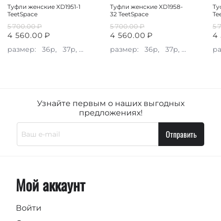
Туфли женские XD1951-1
Туфли женские XD1958-
Ту
TeetSpace
32 TeetSpace
Te
5 700.00
₽
5 700.00
₽
5 
4 560.00
₽
4 560.00
₽
4
размер:
36р,
37р,
38р,
39р,
размер:
40р
36р,
37р,
38р,
39р
р
Узнайте первым о наших выгодных
предложениях!
Отправить
Мой аккаунт
Войти